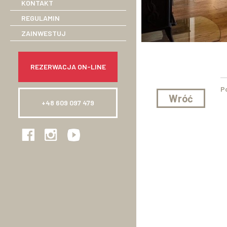
KONTAKT
REGULAMIN
ZAINWESTUJ
REZERWACJA ON-LINE
P
Wróć
+48 609 097 479