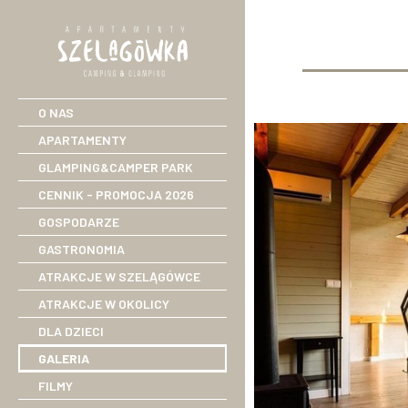
O NAS
APARTAMENTY
GLAMPING&CAMPER PARK
CENNIK - PROMOCJA 2026
GOSPODARZE
GASTRONOMIA
ATRAKCJE W SZELĄGÓWCE
ATRAKCJE W OKOLICY
DLA DZIECI
GALERIA
FILMY