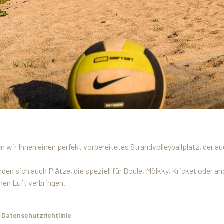
en wir Ihnen einen perfekt vorbereitetes Strandvolleyballplatz, der
nden sich auch Plӓtze, die speziell für Boule, Mölkky, Kricket oder 
chen Luft verbringen.
Datenschutzrichtlinie