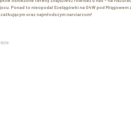
 piękne ośnieżone tereny znajdziesz również u nas - na Mazur
ejscu. Ponad to nieopodal Szelągówki na G4W pod Mrągowem z
oczatkującym oraz najmłodszym narciarzom!
rdzie