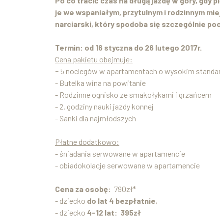
Po co tracić czas na długą jazdę w góry, gdy
je we wspaniałym, przytulnym i rodzinnym mi
narciarski, który spodoba się szczególnie p
Termin: od 16 styczna do 26 lutego 2017r.
Cena pakietu obejmuje:
-
5 noclegów w apartamentach o wysokim standa
- Butelka wina na powitanie
- Rodzinne ognisko ze smakołykami i grzańcem
- 2. godziny nauki jazdy konnej
- Sanki dla najmłodszych
Płatne dodatkowo:
- śniadania serwowane w apartamencie
- obiadokolacje serwowane w apartamencie
Cena za osobę:
790zł*
- dziecko
do lat 4 bezpłatnie
,
- dziecko
4-12 lat: 395zł