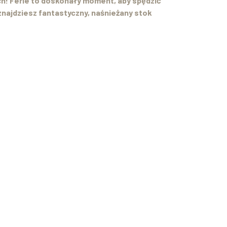
ach! Ferie to doskonały moment, aby spędzić
najdziesz fantastyczny, naśnieżany stok