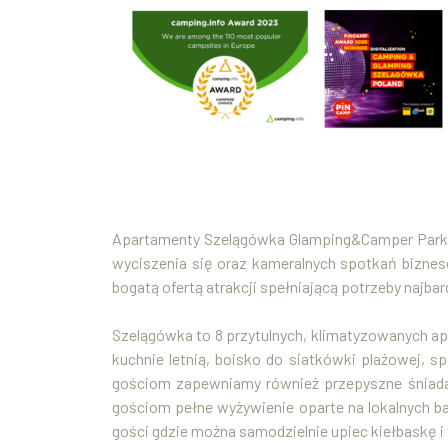
Apartamenty Szelągówka Glamping&Camper Park t
wyciszenia się oraz kameralnych spotkań bizneso
bogatą ofertą atrakcji spełniającą potrzeby najba
Szelągówka to 8 przytulnych, klimatyzowanych a
kuchnie letnią, boisko do siatkówki plażowej, sp
gościom zapewniamy również przepyszne śniada
gościom pełne wyżywienie oparte na lokalnych ba
gości gdzie można samodzielnie upiec kiełbaskę i