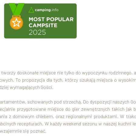
worzy doskonałe miejsce nie tylko do wypoczynku rodzinnego, a
wych. To propozycja dla tych, którzy szukają miejsca o wysokim
rdziej wymagających Gości.
partamentów, schowanych pod strzechą. Do dyspozycji naszych Goś
ecjalnie przygotowane miejsce do gier zewnętrznych takich jak bu
nia z domowym chlebem, oraz regionalnymi produktami. W tra
bcinych recepturach. W każdy weekend sezonu w naszej kuchni le
 wzajemnie się poznać.